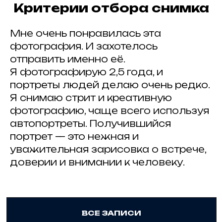
Критерии отбора снимка
ИЩЕМ
ПАРТНЕРЫ
?
ПАРТНЕРОВ
Мне очень понравилась эта
фотография. И захотелось
отправить именно её.
Я фотографирую 2,5 года, и
портреты людей делаю очень редко.
Я снимаю стрит и креативную
фотографию, чаще всего используя
ИНФОРМАЦИОННЫЕ ПАРТНЕРЫ
автопортреты. Получившийся
портрет — это нежная и
уважительная зарисовка о встрече,
доверии и внимании к человеку.
© 2025 Artkoko
mail@artkoko.ru
Организатор: ИП Гражданкина А.А.
ОГРНИП: 316 547 600 088 950