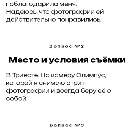
поблагодарила меня.
Надеюсь, что фотографии ей
действительно понравились.
ВСЕ ЗАПИСИ
Вопрос №2
Место и условия съёмки
#
В Триесте. На камеру Олимпус,
Публикуйте работы
,
делитесь с друзьями
которой я снимаю стрит-
и отмечайте нас
фотографии и всегда беру её с
хештегом в соц. сетях
#ArtkokoPortraitAwards2026
собой.
Вопрос №3