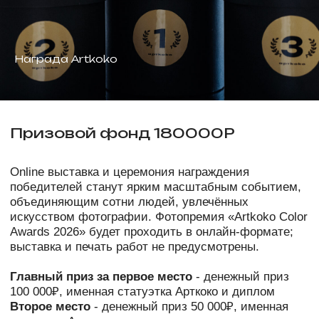
Призовой фонд 180000Р
Online выставка и церемония награждения
победителей станут ярким масштабным событием,
объединяющим сотни людей, увлечённых
Награда Artkoko
искусством фотографии. Фотопремия «Artkoko Color
Awards 2026» будет проходить в онлайн-формате;
выставка и печать работ не предусмотрены.
Главный приз за первое место
- денежный приз
100 000₽, именная статуэтка Арткоко и диплом
Второе место
- денежный приз 50 000₽, именная
статуэтка Арткоко и диплом
Третье место
- денежный приз 30 000₽, именная
статуэтка Арткоко и диплом
50 финалистов
, примут участие в ОНЛАЙН
выставке.
Условия могут измениться.