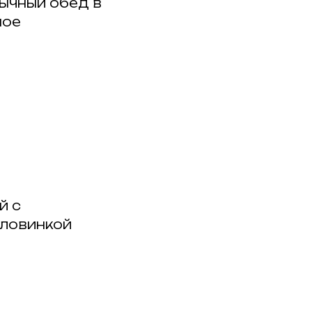
бычный обед в
ное
й с
оловинкой