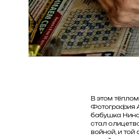
В этом тёплом
Фотография А
бабушка Нина 
стал олицетв
войной, и той