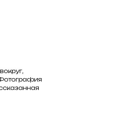
и
вокруг,
. Фотография
ассказанная