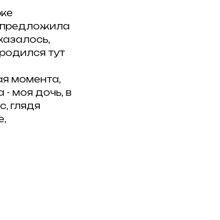
рке
и предложила
казалось,
 родился тут
ая момента,
- моя дочь, в
с, глядя
е,