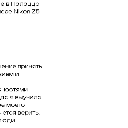
де в Палаццо
ере Nikon Z5.
шение принять
вием и
жностями
гда я выучила
ое моего
ется верить,
 люди