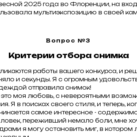
весной 2025 года во Флоренции, на вхо
ользовала мультиэкспозицию в своей кам
Вопрос №3
Критерии отбора снимка
ВСЕ ЗАПИСИ
ликаются работы вашего конкурса, и ре
няло и секунды. Я с огромным удовольст
#
деждой отправила снимок!
 это моя любовь, с невероятными возмо
есь с друзьями
. Я в поисках своего стиля, и теперь, ко
 соц. сетях
ачинается самое интересное - содержим
26
еловек, переживший немало боли, мне хоч
драми я могу остановить миг, в котором