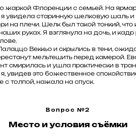
о жаркой Флоренции с семьей. На ярма
 я увидела старинную шелковую шаль 
ри на плечи. Шелк был такой тонкий, что 
наших руках. Я взглянула на дочь, и кадр
олове.
алаццо Веккьо и скрылись в тени, ожид
рестанут мельтешить перед камерой. Ева 
нт смирилась и ушла практически в тран
и я, увидев это божественное спокойстви
с толпой, нажала на спуск.
Вопрос №2
Место и условия съёмки