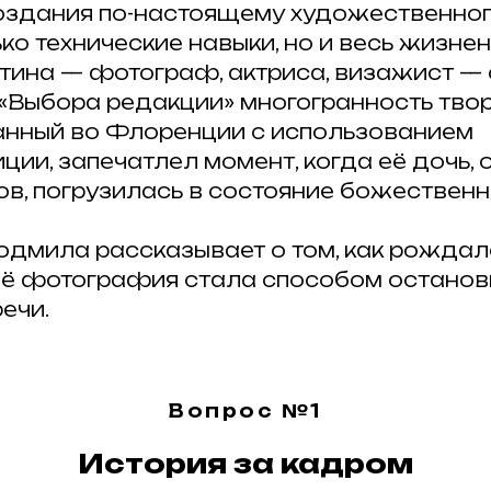
оздания по-настоящему художественног
ко технические навыки, но и весь жизнен
ина — фотограф, актриса, визажист —
«Выбора редакции» многогранность твор
анный во Флоренции с использованием
ции, запечатлел момент, когда её дочь,
ов, погрузилась в состояние божественн
дмила рассказывает о том, как рождалс
её фотография стала способом останов
ечи.
Вопрос №1
История за кадром