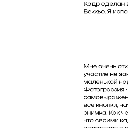
Кадр сделан 
Веккьо. Я исп
Мне очень отк
участие не за
маленькой на
Фотография -
Публикуйте работы
, делит
самовыражения
и отмечайте нас хештегом в
все кнопки, н
#ArtkokoPortraitAwards20
снимка. Как ч
что своими ка