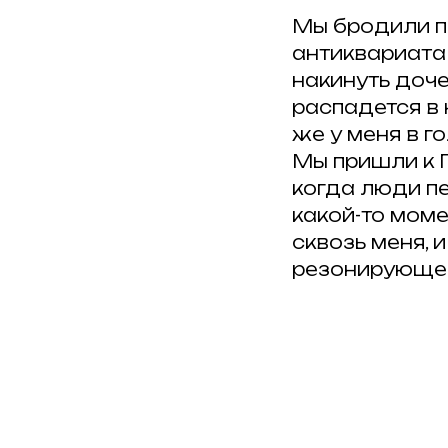
Мы бродили п
антиквариата
накинуть доче
распадется в 
же у меня в г
Мы пришли к П
когда люди пе
какой-то моме
сквозь меня, 
резонирующее 