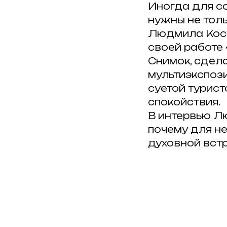
Иногда для с
нужны не толь
Людмила Кост
своей работе 
Снимок, сдел
мультиэкспози
суетой турист
спокойствия.
В интервью Лю
почему для н
духовной встр