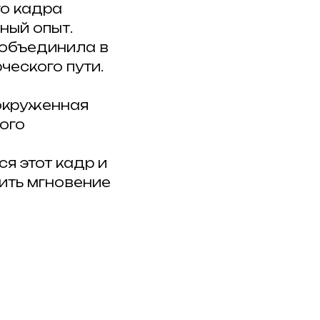
о кадра
ный опыт.
 объединила в
ческого пути.
 окруженная
ого
я этот кадр и
ить мгновение