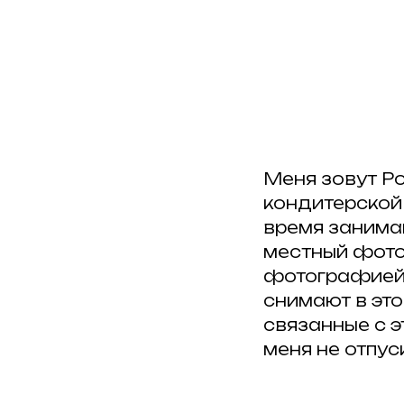
Меня зовут Ро
кондитерской
время занима
местный фоток
фотографией,
снимают в это
связанные с э
меня не отпус