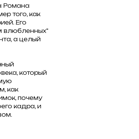
а Романа
ер того, как
ией. Его
м влюбленных"
нта, а целый
чный
века, который
имую
, как
имок, почему
его кадра, и
вом.