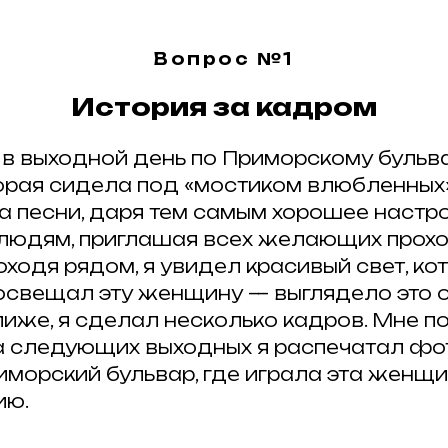
Вопрос №1
История за кадром
в выходной день по Приморскому бульва
орая сидела под «мостиком влюбленных»
а песни, даря тем самым хорошее настр
юдям, приглашая всех желающих прохо
оходя рядом, я увидел красивый свет, к
освещал эту женщину — выглядело это о
иже, я сделал несколько кадров. Мне п
 на следующих выходных я распечатал ф
морский бульвар, где играла эта женщи
ию.