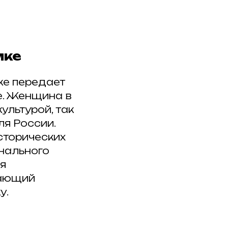
мке
мке передает
е. Женщина в
ультурой, так
я России.
узите
сторических
нального
ия
тающий
у.