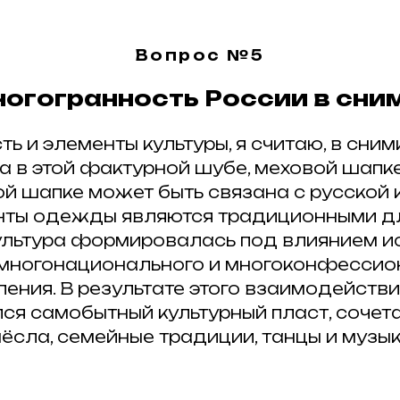
Вопрос №5
огогранность России в сни
ВСЕ ЗАПИСИ
ь и элементы культуры, я считаю, в сни
 в этой фактурной шубе, меховой шапк
й шапке может быть связана с русской к
енты одежды являются традиционными дл
рузьями или
загр
ультура формировалась под влиянием и
— это просто
 многонационального и многоконфессио
ения. В результате этого взаимодейств
я самобытный культурный пласт, соче
сла, семейные традиции, танцы и музык