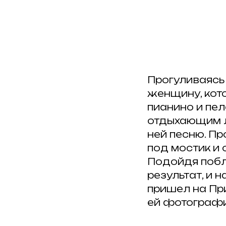
Прогуливаясь 
женщину, кот
пианино и пел
отдыхающим л
ней песню. Пр
под мостик и 
Подойдя побл
результат, и
пришел на При
ей фотограф