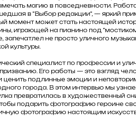
амечать магию в повседневности. Работ
едшая в "Выбор редакции", — яркий прим
ый момент может стать настоящей истор
ны, играющей на пианино под "мостико
, запечатлел не просто уличного музыка
ой культуры.
ический специалист по профессии и ули
ризванию. Его работы — это взгляд чело
 и ценить подлинные эмоции и неповтор
ного города. В этом интервью мы узнаем
улка превратилась в художественный сн
чтобы подарить фотографию героине сво
личную фотографию настоящим искусст