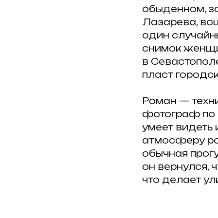
обыденном, з
Лазарева, вош
один случайн
снимок женщи
в Севастополе
пласт городск
Роман — техн
фотограф по п
умеет видеть
атмосферу род
обычная прог
он вернулся, 
что делает у