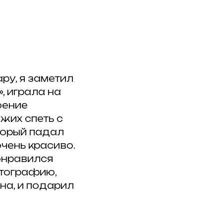
ру, я заметил
, играла на
оение
жих спеть с
оторый падал
чень красиво.
онравился
отографию,
на, и подарил