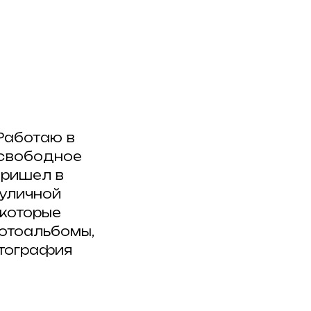
и
 Работаю в
 свободное
пришел в
 уличной
 которые
фотоальбомы,
отография