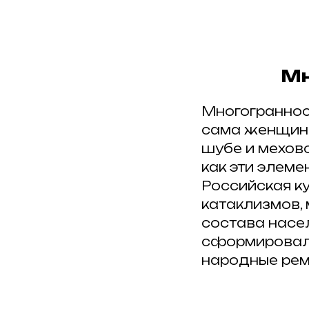
Мн
Многогранност
сама женщина
шубе и мехово
как эти элем
Делитесь с д
Российская к
фотографию
катаклизмов,
состава насел
сформировалс
народные ремё