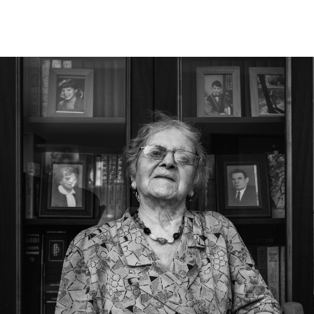
ВСЕ ЗАПИСИ
#
Публикуйте работы
,
делитесь с друзьями
и отмечайте нас
хештегом в соц. сетях
#ArtkokoPortraitAwards2026