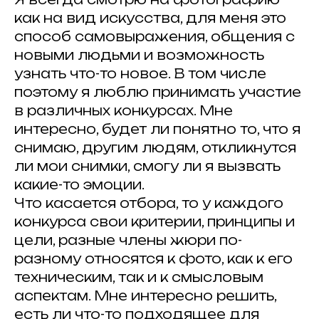
© 2025 Artkoko
как на вид искусства, для меня это
mail@artkoko.ru
способ самовыражения, общения с
Организатор: ИП Гражданкина А.А.
новыми людьми и возможность
ОГРНИП: 316 547 600 088 950
узнать что-то новое. В том числе
Проект Анны Гражданкиной
поэтому я люблю принимать участие
Правила и требования конкурса
в различных конкурсах. Мне
Политика конфенденциальности
интересно, будет ли понятно то, что я
Техническая поддержка
снимаю, другим людям, откликнутся
ли мои снимки, смогу ли я вызвать
какие-то эмоции.
Что касается отбора, то у каждого
конкурса свои критерии, принципы и
цели, разные члены жюри по-
разному относятся к фото, как к его
техническим, так и к смысловым
аспектам. Мне интересно решить,
есть ли что-то подходящее для