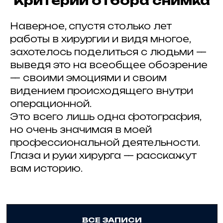
Критерии отбора снимка
mail@artkoko.ru
Организатор: ИП Гражданкина А.А.
Наверное, спустя столько лет
ОГРНИП: 316 547 600 088 950
работы в хирургии и видя многое,
Проект Анны Гражданкиной
захотелось поделиться с людьми —
выведя это на всеобщее обозрение
Правила и требования конкурса
— своими эмоциями и своим
Политика конфенденциальности
Техническая поддержка
видением происходящего внутри
операционной.
Это всего лишь одна фотография,
но очень значимая в моей
профессиональной деятельности.
Глаза и руки хирурга — расскажут
вам историю.