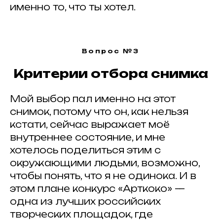
именно то, что ты хотел.
и отмечайте нас
хештегом в соц. сетях
#ArtkokoPortraitAwards2026
Вопрос №3
Критерии отбора снимка
Мой выбор пал именно на этот
ИЩЕМ
снимок, потому что он, как нельзя
ПАРТНЕРЫ
?
ПАРТНЕРОВ
кстати, сейчас выражает моё
внутреннее состояние, и мне
хотелось поделиться этим с
окружающими людьми, возможно,
чтобы понять, что я не одинока. И в
этом плане конкурс «Арткоко» —
ИНФОРМАЦИОННЫЕ ПАРТНЕРЫ
одна из лучших российских
творческих площадок, где