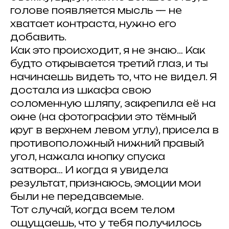
голове появляется мысль — не
хватает контраста, нужно его
добавить.
Как это происходит, я не знаю… Как
будто открывается третий глаз, и ты
начинаешь видеть то, что не видел. Я
достала из шкафа свою
соломенную шляпу, закрепила её на
окне (на фотографии это тёмный
круг в верхнем левом углу), присела в
противоположный нижний правый
ВСЕ ЗАПИСИ
угол, нажала кнопку спуска
затвора… И когда я увидела
результат, признаюсь, эмоции мои
были не передаваемые.
#
Тот случай, когда всем телом
Публикуйте работы
,
ощущаешь, что у тебя получилось
делитесь с друзьями