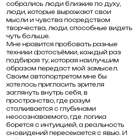
собрались люди близкие по духу,
люди, которые выражают свои
мысли и чувства посредством
творчества, люди, способные видеть
© 2025 Artkoko
mail@artkoko.ru
чуть больше.
Мне нравится пробовать разные
Организатор: ИП Гражданкина А.А.
ОГРНИП: 316 547 600 088 950
техники фотосъёмки, каждый раз
подбирая ту, которая наилучшим
Проект Анны Гражданкиной
образом передаст мой замысел.
Правила и требования конкурса
Своим автопортретом мне бы
Политика конфенденциальности
хотелось пригласить зрителя
Техническая поддержка
заглянуть внутрь себя, в
пространство, где разум
сталкивается с глубинами
неосознаваемого, где логика
борется с интуицией, а реальность
сновидений пересекается с явью. И