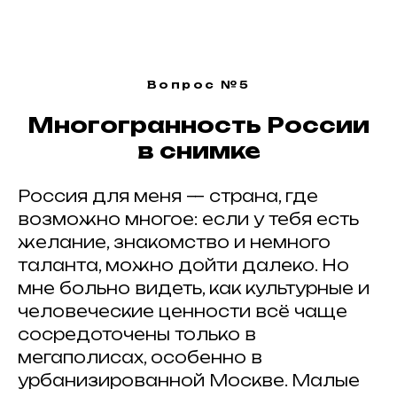
ВСЕ ЗАПИСИ
Вопрос №5
Многогранность России
в снимке
Делитесь с друзьями
или
загрузите
Россия для меня — страна, где
фотографию
— это
просто
возможно многое: если у тебя есть
желание, знакомство и немного
таланта, можно дойти далеко. Но
мне больно видеть, как культурные и
человеческие ценности всё чаще
ИЩЕМ
ПАРТНЕРЫ
?
ПАРТНЕРОВ
сосредоточены только в
мегаполисах, особенно в
урбанизированной Москве. Малые