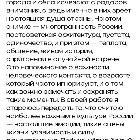
города и сёла исчезают с радаров
внимания, а ведь именно в них зреет
настоящая душа страны. На этом
ИНФОРМАЦИОННЫЕ ПАРТНЕРЫ
снимке — многогранность России:
постсоветская архитектура, пустота,
одиночество, и при этом — теплота,
общение, живая история,
спрятанная в случайной встрече.
Это напоминание о важности
© 2025 Artkoko
человеческого контакта, о возрасте,
mail@artkoko.ru
который часто игнорируют, и о том,
Организатор: ИП Гражданкина А.А.
как важно замечать и сохранять
ОГРНИП: 316 547 600 088 950
такие моменты. В своей работе я
Проект Анны Гражданкиной
стараюсь передать то, что считаю
Правила и требования конкурса
наиболее важным в культуре России
Политика конфенденциальности
— настоящие эмоции, тихие сцены
Техническая поддержка
жизни, уязвимость и силу