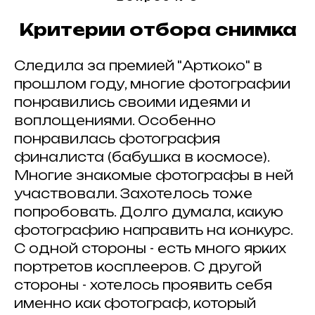
Критерии отбора снимка
Следила за премией "Арткоко" в
ИЩЕМ
ПАРТНЕРЫ
?
ПАРТНЕРОВ
прошлом году, многие фотографии
понравились своими идеями и
воплощениями. Особенно
понравилась фотография
финалиста (бабушка в космосе).
Многие знакомые фотографы в ней
участвовали. Захотелось тоже
ИНФОРМАЦИОННЫЕ ПАРТНЕРЫ
попробовать. Долго думала, какую
фотографию направить на конкурс.
С одной стороны - есть много ярких
портретов косплееров. С другой
стороны - хотелось проявить себя
именно как фотограф, который
© 2025 Artkoko
mail@artkoko.ru