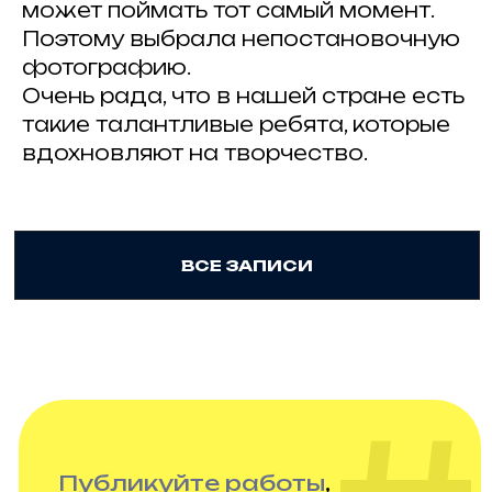
может поймать тот самый момент.
Поэтому выбрала непостановочную
Организатор: ИП Гражданкина А.А.
ОГРНИП: 316 547 600 088 950
фотографию.
Проект Анны Гражданкиной
Очень рада, что в нашей стране есть
такие талантливые ребята, которые
Правила и требования конкурса
вдохновляют на творчество.
Политика конфенденциальности
Техническая поддержка