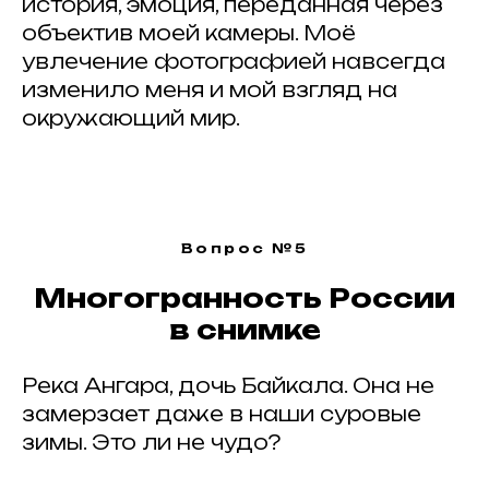
история, эмоция, переданная через
объектив моей камеры. Моё
увлечение фотографией навсегда
изменило меня и мой взгляд на
ИНФОРМАЦИОННЫЕ ПАРТНЕРЫ
окружающий мир.
Вопрос №5
© 2025 Artkoko
mail@artkoko.ru
Многогранность России
в снимке
Организатор: ИП Гражданкина А.А.
ОГРНИП: 316 547 600 088 950
Река Ангара, дочь Байкала. Она не
Проект Анны Гражданкиной
замерзает даже в наши суровые
Правила и требования конкурса
зимы. Это ли не чудо?
Политика конфенденциальности
Техническая поддержка