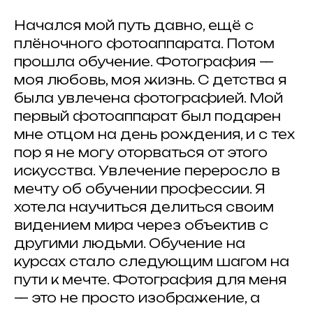
Начался мой путь давно, ещё с
плёночного фотоаппарата. Потом
ВСЕ ЗАПИСИ
прошла обучение. Фотография —
моя любовь, моя жизнь. С детства я
была увлечена фотографией. Мой
первый фотоаппарат был подарен
мне отцом на день рождения, и с тех
Загрузите
пор я не могу оторваться от этого
фотографию
—
искусства. Увлечение переросло в
это просто
мечту об обучении профессии. Я
хотела научиться делиться своим
видением мира через объектив с
другими людьми. Обучение на
курсах стало следующим шагом на
ИЩЕМ
ПАРТНЕРЫ
?
ПАРТНЕРОВ
пути к мечте. Фотография для меня
— это не просто изображение, а