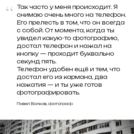
“
Так часто у меня происходит. Я
снимаю очень много на телефон.
Его прелесть в том, что он всегда
с собой. От момента, когда ты
увидел какую-то фотографию,
достал телефон и нажал на
кнопку — проходит буквально
секунд пять.
Телефон удобен ещё и тем, что
достал его из кармана, два
нажатия — и ты уже готов
ВСЕ ЗАПИСИ
фотографировать.
Павел Волков, фотограф
ИЩЕМ
ПАРТНЕРЫ
?
ПАРТНЕРОВ