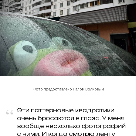
ИНФОРМАЦИОННЫЕ ПАРТНЕРЫ
© 2025 Artkoko
mail@artkoko.ru
Фото предоставлено Палом Волковым
Организатор: ИП Гражданкина А.А.
ОГРНИП: 316 547 600 088 950
“
Проект Анны Гражданкиной
Эти паттерновые квадратики
очень бросаются в глаза. У меня
Правила и требования конкурса
вообще несколько фотографий
Политика конфенденциальности
Техническая поддержка
с ними. И когда смотрю ленту