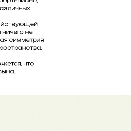
фортепиано,
различных
действующей
 ничего не
ная симметрия
ространства.
жется, что
сына…