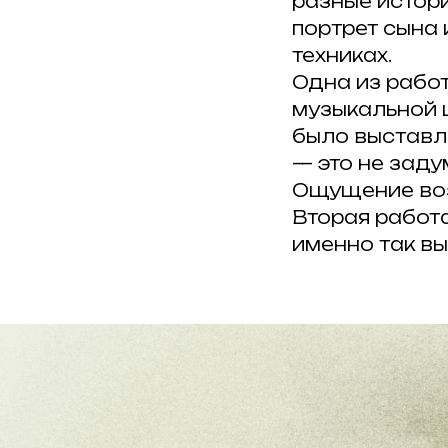
разные истор
портрет сына
техниках.
Одна из рабо
музыкальной 
было выставл
— это не зад
Ощущение воз
Вторая работа
именно так в