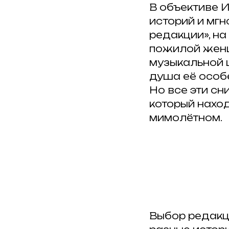
В объективе 
историй и мгн
редакции», на
пожилой женщ
музыкальной ш
душа её особ
Но все эти сн
который наход
мимолётном.
Выбор редакц