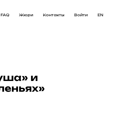
FAQ
Жюри
Контакты
Войти
EN
уша» и
леньях»