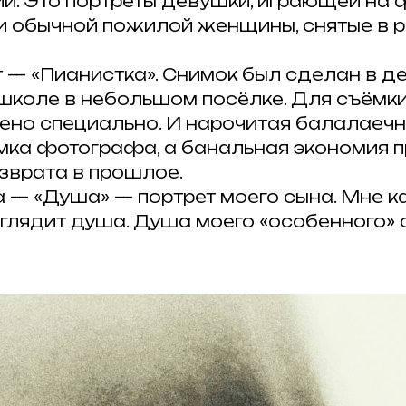
ии. Это портреты девушки, играющей на 
 и обычной пожилой женщины, снятые в 
т — «Пианистка». Снимок был сделан в 
школе в небольшом посёлке. Для съёмки
ено специально. И нарочитая балалаеч
умка фотографа, а банальная экономия п
врата в прошлое.
 — «Душа» — портрет моего сына. Мне ка
ыглядит душа. Душа моего «особенного» 