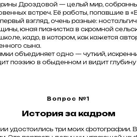
Ирины Дроздовой — целый мир, собранны
овенных встреч. Её работы, попавшие в 
 первый взгляд, очень разные: ностальги
ины, юная пианистка в скромной сельс
коле, кадр, в котором, как кажется авто
енного сына.
имки объединяет одно — чуткий, искренни
ит поэзию в обыденном и видит глубину
Вопрос №1
История за кадром
ии удостоились три моих фотографии. В