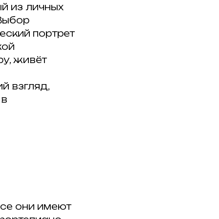
й из личных
«Выбор
ческий портрет
кой
ру, живёт
й взгляд,
 в
се они имеют