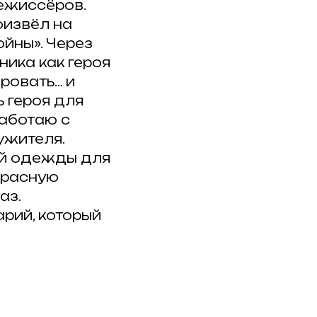
режиссёров.
оизвёл на
йны». Через
ника как героя
ировать… и
 героя для
работаю с
ужителя.
ой одежды для
 красную
аз.
рий, который