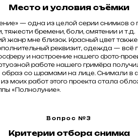
Место и условия съёмки
ние» — одна из целой серии снимков о 
 тяжести бремени, боли, смятении и т.д.
 жанр мне близок. Красный цвет также.
дополнительный реквизит, одежда — всё
осферу и настроение нашего фото-проек
ртуозной работе нашего гримёра получи
 образ со шрамами на лице. Снимали в
из моих работ этого проекта стала обло
ВСЕ ЗАПИСИ
ппы «Полнолуние».
Вопрос №3
есь с друзьями
Критерии отбора снимка
 соц. сетях