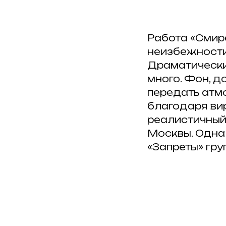
Работа «Смире
неизбежности,
Драматический
много. Фон, 
передать атм
благодаря ви
реалистичный
Москвы. Одна 
«Запреты» гру
Публикуйте работы
, делит
и отмечайте нас хештегом в