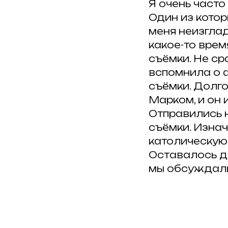
Я очень част
Один из котор
меня неизгла
какое-то врем
съёмки. Не ср
вспомнила о ф
съёмки. Долго
Марком, и он
Отправились 
съёмки. Изнач
католическую,
Оставалось д
мы обсуждали