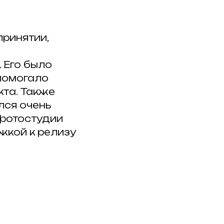
принятии,
 Его было
 помогало
та. Также
лся очень
 фотостудии
жкой к релизу