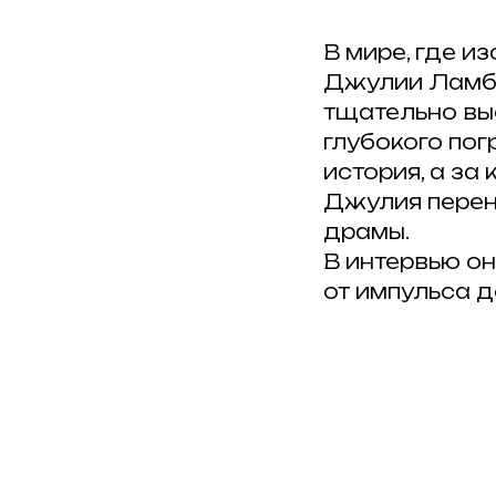
В мире, где 
Джулии Ламбер
тщательно выс
глубокого пог
история, а за
Джулия перено
драмы.
В интервью о
от импульса 