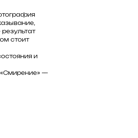
фотография
казывание,
 результат
том стоит
состояния и
 «Смирение» —