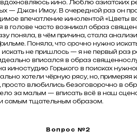
о вдохновляюсь кино. Люблю азиатских 
ых — Джан Имоу. В очередной раз он пр
димое впечатление кинолентой «Цветы во
я в голове часто возникал образ священ
азу поняла, в чём причина, стала анализ
ильме. Поняла, что срочно нужно искать
 искать не пришлось — я не первый раз 
 идеально вписался в образ священносл
на киностудию Горького в поисках нужн
ально хотели чёрную рясу, но, примеряя
 просто влюбились безоговорочно в обр
ело за малым — вписать всё в наш сцена
 самым тщательным образом.
Вопрос №2