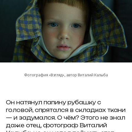
Фотография «Взгляд», автор Виталий Калыба
Он натянул папину рубашку с
головой, спрятался в складках ткани
— и задумался. О чём? Этого не знал
даже отец, фотограф Виталий