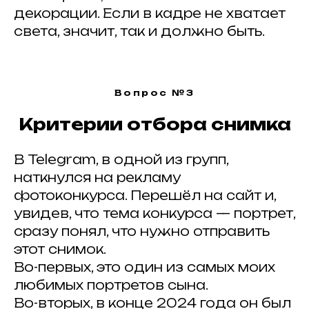
хештегом в соц. сетях
декорации. Если в кадре не хватает
#ArtkokoPortraitAwards2026
света, значит, так и должно быть.
Вопрос №3
Критерии отбора снимка
ИЩЕМ
ПАРТНЕРЫ
?
ПАРТНЕРОВ
В Telegram, в одной из групп,
наткнулся на рекламу
фотоконкурса. Перешёл на сайт и,
увидев, что тема конкурса — портрет,
сразу понял, что нужно отправить
этот снимок.
ИНФОРМАЦИОННЫЕ ПАРТНЕРЫ
Во-первых, это один из самых моих
любимых портретов сына.
Во-вторых, в конце 2024 года он был