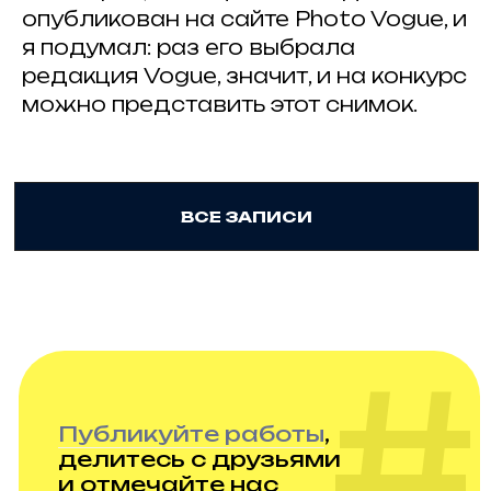
опубликован на сайте Photo Vogue, и
я подумал: раз его выбрала
редакция Vogue, значит, и на конкурс
© 2025 Artkoko
mail@artkoko.ru
можно представить этот снимок.
Организатор: ИП Гражданкина А.А.
ОГРНИП: 316 547 600 088 950
Проект Анны Гражданкиной
Правила и требования конкурса
Политика конфенденциальности
Техническая поддержка