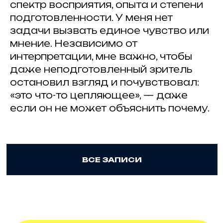
спектр восприятия, опыта и степени
подготовленности. У меня нет
© 2025 Artkoko
mail@artkoko.ru
задачи вызвать единое чувство или
мнение. Независимо от
Организатор: ИП Гражданкина А.А.
ОГРНИП: 316 547 600 088 950
интерпретации, мне важно, чтобы
даже неподготовленный зритель
Проект Анны Гражданкиной
остановил взгляд и почувствовал:
Правила и требования конкурса
«это что-то цепляющее», — даже
Политика конфенденциальности
если он не может объяснить почему.
Техническая поддержка