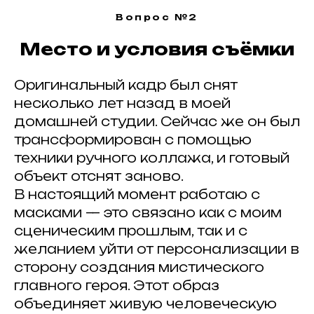
Вопрос №2
Место и условия съёмки
Оригинальный кадр был снят
несколько лет назад в моей
домашней студии. Сейчас же он был
трансформирован с помощью
техники ручного коллажа, и готовый
ВСЕ ЗАПИСИ
объект отснят заново.
В настоящий момент работаю с
масками — это связано как с моим
#
сценическим прошлым, так и с
желанием уйти от персонализации в
Публикуйте работы
,
сторону создания мистического
делитесь с друзьями
и отмечайте нас
главного героя. Этот образ
хештегом в соц. сетях
объединяет живую человеческую
#ArtkokoPortraitAwards2026