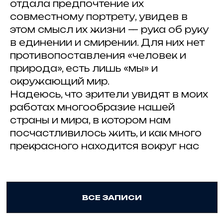
отдала предпочтение их
совместному портрету, увидев в
этом смысл их жизни — рука об руку
в единении и смирении. Для них нет
© 2025 Artkoko
mail@artkoko.ru
противопоставления «человек и
природа», есть лишь «мы» и
Организатор: ИП Гражданкина А.А.
ОГРНИП: 316 547 600 088 950
окружающий мир.
Надеюсь, что зрители увидят в моих
Проект Анны Гражданкиной
работах многообразие нашей
Правила и требования конкурса
страны и мира, в котором нам
Политика конфенденциальности
посчастливилось жить, и как много
Техническая поддержка
прекрасного находится вокруг нас