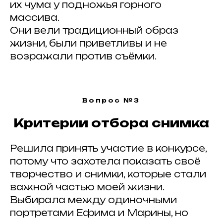
их чума у подножья горного
и отмечайте нас
хештегом в соц. сетях
массива.
#ArtkokoPortraitAwards2026
Они вели традиционный образ
жизни, были приветливы и не
возражали против съёмки.
Вопрос №3
ИЩЕМ
ПАРТНЕРЫ
?
ПАРТНЕРОВ
Критерии отбора снимка
Решила принять участие в конкурсе,
потому что захотела показать своё
творчество и снимки, которые стали
важной частью моей жизни.
ИНФОРМАЦИОННЫЕ ПАРТНЕРЫ
Выбирала между одиночными
портретами Ефима и Марины, но