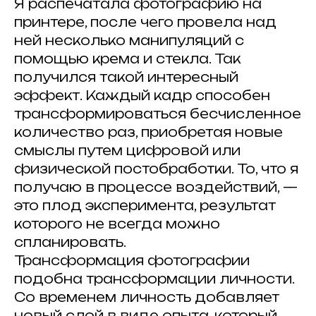
Я распечатала фотографию на
принтере, после чего провела над
ней несколько манипуляций с
помощью крема и стекла. Так
#
получился такой интересный
эффект. Каждый кадр способен
Публикуйте работы
,
делитесь с друзьями
трансформироваться бесчисленное
и отмечайте нас
количество раз, приобретая новые
хештегом в соц. сетях
#ArtkokoPortraitAwards2026
смыслы путем цифровой или
физической постобработки. То, что я
получаю в процессе воздействий, —
это плод эксперимента, результат
которого не всегда можно
спланировать.
Трансформация фотографии
ИЩЕМ
ПАРТНЕРЫ
?
ПАРТНЕРОВ
подобна трансформации личности.
Со временем личность добавляет
новый слой в виде опыта, который