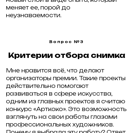
меняет ее, порой до
неузнаваемости.
ИНФОРМАЦИОННЫЕ ПАРТНЕРЫ
Вопрос №3
Критерии отбора снимка
Мне нравится всё, что делают
© 2025 Artkoko
организаторы премии. Такие проекты
mail@artkoko.ru
действительно помогают
Организатор: ИП Гражданкина А.А.
развиваться в сфере искусства,
ОГРНИП: 316 547 600 088 950
одним из главных проектов я считаю
Проект Анны Гражданкиной
конкурс «Арткоко». Это возможность
взглянуть на свои работы глазами
Правила и требования конкурса
Политика конфенденциальности
профессиональных художников.
Техническая поддержка
Почему я выбрала эту работу? Ответ