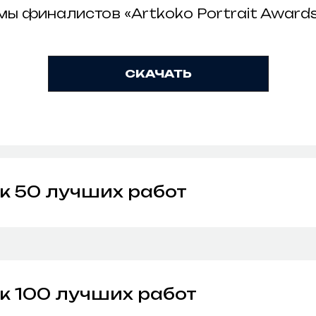
ы финалистов «Artkoko Portrait Award
00 лучших работ
боты выбрали члены жюри