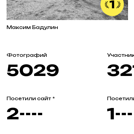
Максим Бадулин
Ив
Фотографий
Участники пр
5029
321
Посетили сайт *
Посетили выс
2----
1---
Выплатили (руб)
Призы от пар
180000
58?