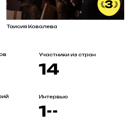
Ковалева
Участники из стран
14
Интервью
1--
Лекций и мастер-классов
10?