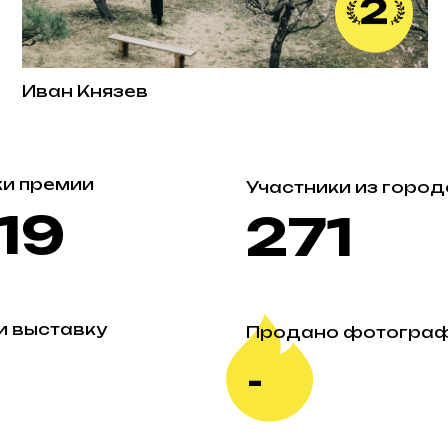
ан Князев
Таисия 
емии
Участники из городов
9
271
тавку
Продано фотографий
-
тнеров
Длительность выставки
- дней